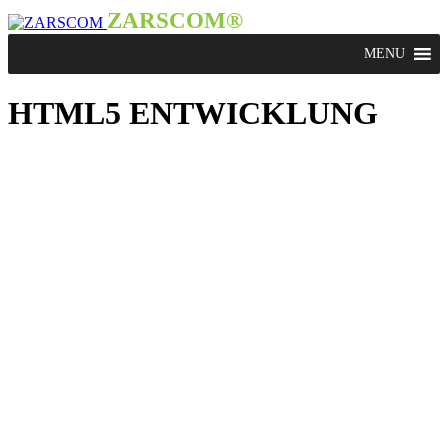
ZARSCOM®
HTML5 ENTWICKLUNG
HTML5 ENTWICKLUNG
Wir sind spezialisiert auf native, Cross-Plattform
und Hybrid-Apps. Aber, stellen Sie sich vor wir
können eine App entwickeln, die auf allen Devices
perfekt läuft. Es kann ein wenig herausfordernd
sein, aber mit einem Budget und einer
Entwicklung bringen wir Sie deutlich schneller
voran. Das ist der Grund, warum ZARSCOM®
HTML5 Apps entwickelt – um unseren Kunden
mehr Nutzer zu bringen. Wir sind einer der TOP
HTML5 App Entwickler, und Sie werden auch
sehen warum: HTML5 ist die beste Möglichkeit,